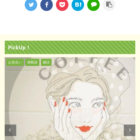
PickUp！
お見合い
体験談
婚活
結婚式