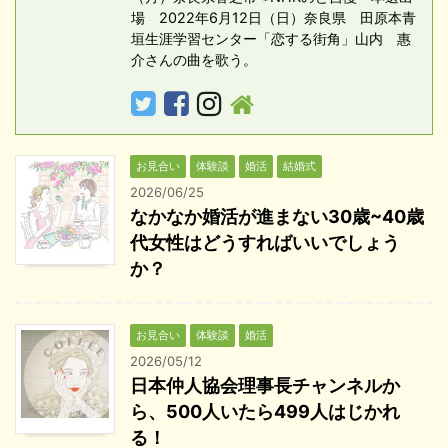
場 2022年6月12日（日）奈良県 田原本青
垣生涯学習センター「恋する街角」山内 惠
介さんの曲を歌う。
お見合い
体験談
婚活
結婚式
2026/06/25
なかなか婚活が進まない30歳~40歳
代女性はどうすればいいでしょう
か？
お見合い
体験談
婚活
2026/05/12
日本仲人協会理事長チャンネルか
ら、500人いたら499人はじかれ
る！