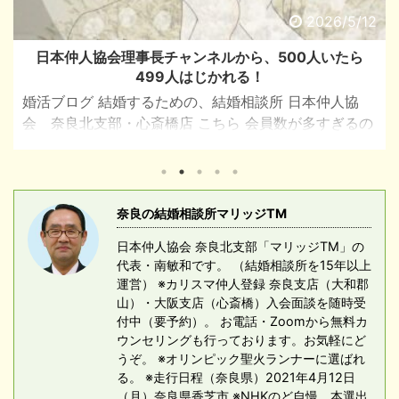
2026/4/9
お見合いでのタブー会話ベスト３女性編
こんにちは。 マリッジＴ・Ｍの南 敏和です。 今回は
わたしの経験談から‥ お見合いでの女性側から聞いた絶
対にやってはならないこと。 ベスト３ No.1 お見合い
会話中で なぜ今まで結婚しなかった「出来なかった」
等の質問は男性の印象を悪くしてしまう。 No.2 服
装 Tシャツ.ジャジーは 絶対ダメ （ネットでの
ZOOMお見合い含む） 「スーツ.ジャケット」着用が
奈良の結婚相談所マリッジTM
必然 ネクタイははあまり気にしない。 No.3 今まで
日本仲人協会 奈良北支部「マリッジTM」の
のお見合い回数を女性側に聞くこと。 & ...
代表・南敏和です。 （結婚相談所を15年以上
運営） ※カリスマ仲人登録 奈良支店（大和郡
山）・大阪支店（心斎橋）入会面談を随時受
付中（要予約）。 お電話・Zoomから無料カ
ウンセリングも行っております。お気軽にど
うぞ。 ※オリンピック聖火ランナーに選ばれ
る。 ※走行日程（奈良県）2021年4月12日
（月）奈良県香芝市 ※NHKのど自慢 本選出