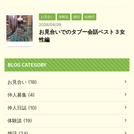
お見合い
体験談
婚活
結婚式
2026/04/09
お見合いでのタブー会話ベスト３女
性編
BLOG CATEGORY
お見合い (18)
仲人募集 (4)
仲人日誌 (10)
体験談 (19)
婚活 (24)