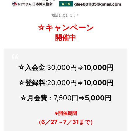
婚活しましょう！
☆キャンペーン
開催中
☆
入会金
:30,000円⇒
10,000円
☆
登録料
:20,000円⇒
10,000
円
☆
月会費
：7,500円⇒
5,000円
※開催期間
（6／27～7／31まで）