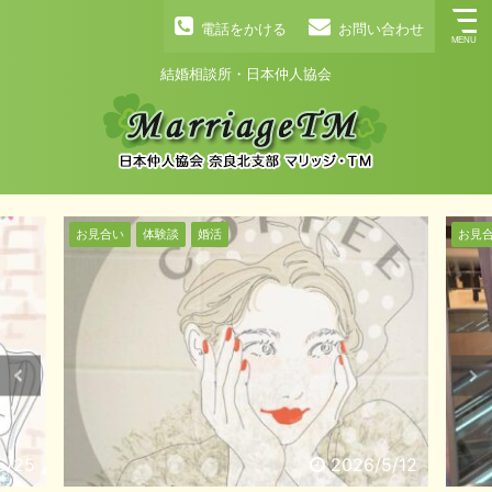
電話をかける
お問い合わせ
結婚相談所・日本仲人協会
お見合い
体験談
婚活
結婚式
お見
5/12
2026/4/9