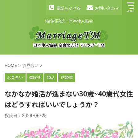
電話をかける
お問い合わせ
結婚相談所・日本仲人協会
HOME
>
お見合い
>
お見合い
体験談
婚活
結婚式
なかなか婚活が進まない30歳~40歳代女性
はどうすればいいでしょうか？
投稿日：
2026-06-25