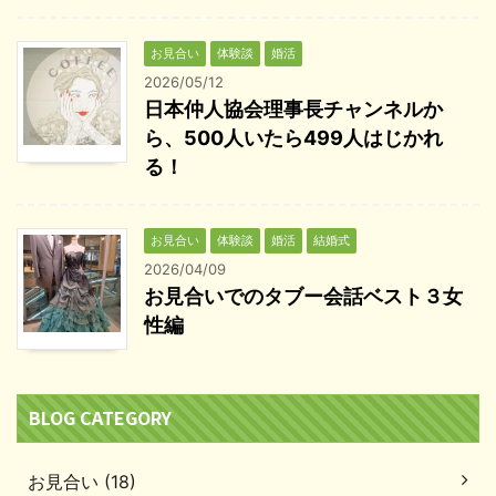
お見合い
体験談
婚活
2026/05/12
日本仲人協会理事長チャンネルか
ら、500人いたら499人はじかれ
る！
お見合い
体験談
婚活
結婚式
2026/04/09
お見合いでのタブー会話ベスト３女
性編
BLOG CATEGORY
お見合い (18)