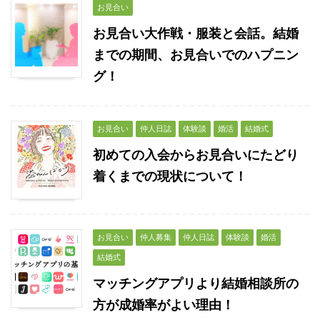
お見合い
お見合い大作戦・服装と会話。結婚
までの期間、お見合いでのハプニン
グ！
お見合い
仲人日誌
体験談
婚活
結婚式
初めての入会からお見合いにたどり
着くまでの現状について！
お見合い
仲人募集
仲人日誌
体験談
婚活
結婚式
マッチングアプリより結婚相談所の
方が成婚率がよい理由！