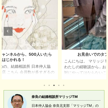
2026/4/9
お見合いでのタブー会話ベスト３女性編
こんにちは。 マリッジＴ・Ｍの南 敏和です。 今回は
わたしの経験談から‥ お見合いでの女性側から聞いた絶
対にやってはならないこと。 ベスト３ No.1 お見合い
会話中で なぜ今まで結婚しなかった「出来なかった」
等の質問は男性の印象を悪くしてしまう。 No.2 服
装 Tシャツ.ジャジーは 絶対ダメ （ネットでの
ZOOMお見合い含む） 「スーツ.ジャケット」着用が
奈良の結婚相談所マリッジTM
必然 ネクタイははあまり気にしない。 No.3 今まで
日本仲人協会 奈良北支部「マリッジTM」の
のお見合い回数を女性側に聞くこと。 & ...