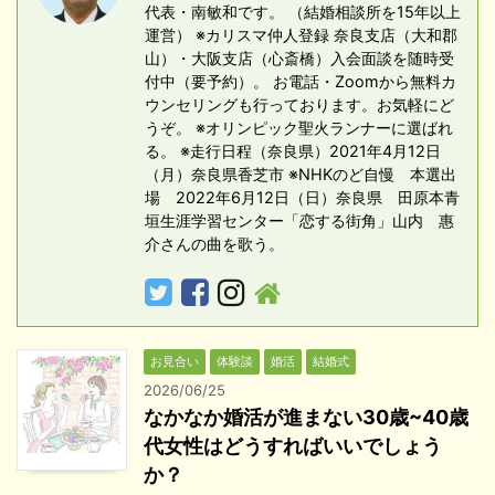
代表・南敏和です。 （結婚相談所を15年以上
運営） ※カリスマ仲人登録 奈良支店（大和郡
山）・大阪支店（心斎橋）入会面談を随時受
付中（要予約）。 お電話・Zoomから無料カ
ウンセリングも行っております。お気軽にど
うぞ。 ※オリンピック聖火ランナーに選ばれ
る。 ※走行日程（奈良県）2021年4月12日
（月）奈良県香芝市 ※NHKのど自慢 本選出
場 2022年6月12日（日）奈良県 田原本青
垣生涯学習センター「恋する街角」山内 惠
介さんの曲を歌う。
お見合い
体験談
婚活
結婚式
2026/06/25
なかなか婚活が進まない30歳~40歳
代女性はどうすればいいでしょう
か？