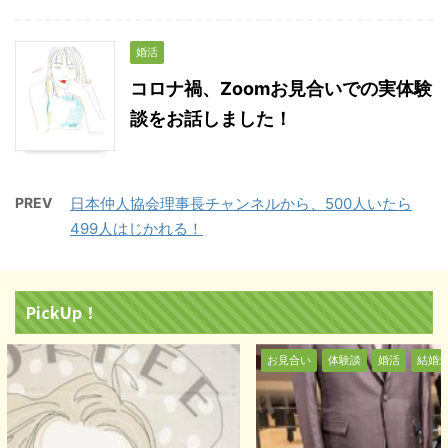
婚活
コロナ禍、Zoomお見合いでの実体験
談をお話しました！
PREV
日本仲人協会理事長チャンネルから、500人いたら
499人はじかれる！
PickUp！
お見合い
体験談
婚活
結婚式