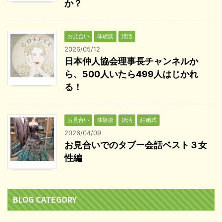
か？
お見合い
体験談
婚活
2026/05/12
日本仲人協会理事長チャンネルか
ら、500人いたら499人はじかれ
る！
お見合い
体験談
婚活
結婚式
2026/04/09
お見合いでのタブー会話ベスト３女
性編
BLOG CATEGORY