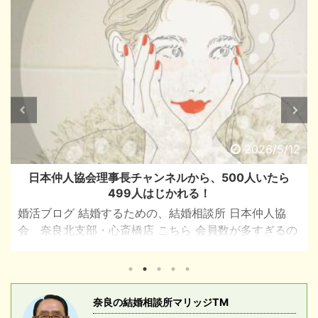
2026/5/12
日本仲人協会理事長チャンネルから、500人いたら
499人はじかれる！
婚活ブログ 結婚するための、結婚相談所 日本仲人協
会 奈良北支部・心斎橋店 こちら 会員数が多すぎるの
も「理想の人」とお見合いができないのかもしれない
知れません。 日本仲人協会 （理事長チャンネルより）
立派な履歴の人、 ・有名大学卒業 ・一流企業・医者・
弁護士‥ ・年収:1,000万以上 ・タワーマンション・一
奈良の結婚相談所マリッジTM
戸建ての家 上記の人は、会員数が多くて選ぶだけ選ん