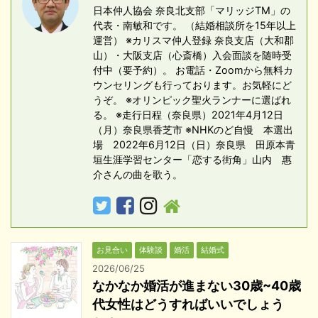
日本仲人協会 奈良北支部「マリッジTM」の
でいいです。 自分の理想の女性を選べるんですね。 相
代表・南敏和です。 （結婚相談所を15年以上
手もそのような男性ならOKしてもらえるんです。 相手
運営） ※カリスマ仲人登録 奈良支店（大和郡
にも履歴の良い人が選べるから。 「競争相手 ...
山）・大阪支店（心斎橋）入会面談を随時受
付中（要予約）。 お電話・Zoomから無料カ
ウンセリングも行っております。お気軽にど
うぞ。 ※オリンピック聖火ランナーに選ばれ
る。 ※走行日程（奈良県）2021年4月12日
（月）奈良県香芝市 ※NHKのど自慢 本選出
場 2022年6月12日（日）奈良県 田原本青
垣生涯学習センター「恋する街角」山内 惠
介さんの曲を歌う。
お見合い
体験談
婚活
結婚式
2026/06/25
なかなか婚活が進まない30歳~40歳
代女性はどうすればいいでしょう