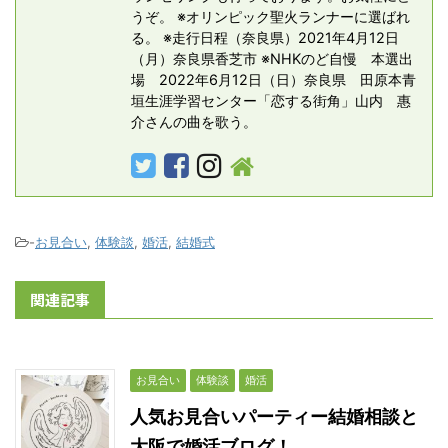
うぞ。 ※オリンピック聖火ランナーに選ばれ
る。 ※走行日程（奈良県）2021年4月12日
（月）奈良県香芝市 ※NHKのど自慢 本選出
場 2022年6月12日（日）奈良県 田原本青
垣生涯学習センター「恋する街角」山内 惠
介さんの曲を歌う。
-
お見合い
,
体験談
,
婚活
,
結婚式
関連記事
お見合い
体験談
婚活
人気お見合いパーティー結婚相談と
大阪で婚活ブログ！