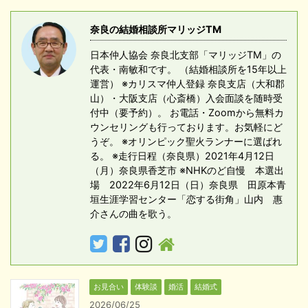
装 Tシャツ.ジャジーは 絶対ダメ （ネットでの
ZOOMお見合い含む） 「スーツ.ジャケット」着用が
奈良の結婚相談所マリッジTM
必然 ネクタイははあまり気にしない。 No.3 今まで
日本仲人協会 奈良北支部「マリッジTM」の
のお見合い回数を女性側に聞くこと。 & ...
代表・南敏和です。 （結婚相談所を15年以上
運営） ※カリスマ仲人登録 奈良支店（大和郡
山）・大阪支店（心斎橋）入会面談を随時受
付中（要予約）。 お電話・Zoomから無料カ
ウンセリングも行っております。お気軽にど
うぞ。 ※オリンピック聖火ランナーに選ばれ
る。 ※走行日程（奈良県）2021年4月12日
（月）奈良県香芝市 ※NHKのど自慢 本選出
場 2022年6月12日（日）奈良県 田原本青
垣生涯学習センター「恋する街角」山内 惠
介さんの曲を歌う。
お見合い
体験談
婚活
結婚式
2026/06/25