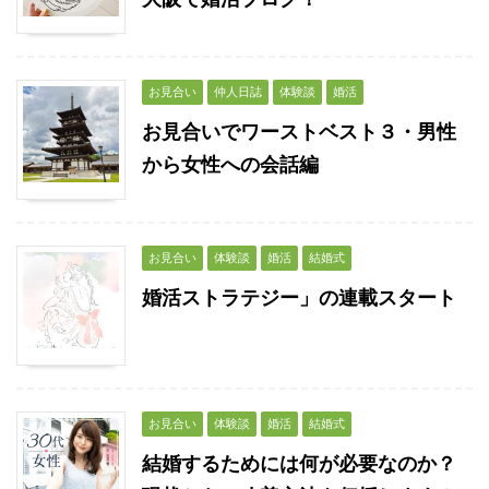
お見合い
仲人日誌
体験談
婚活
お見合いでワーストベスト３・男性
から女性への会話編
お見合い
体験談
婚活
結婚式
婚活ストラテジー」の連載スタート
お見合い
体験談
婚活
結婚式
結婚するためには何が必要なのか？