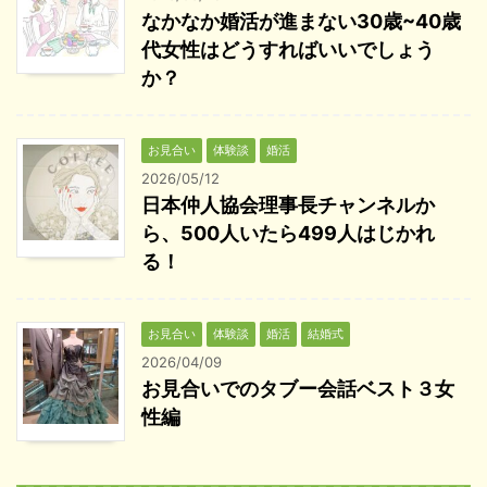
なかなか婚活が進まない30歳~40歳
代女性はどうすればいいでしょう
か？
お見合い
体験談
婚活
2026/05/12
日本仲人協会理事長チャンネルか
ら、500人いたら499人はじかれ
る！
お見合い
体験談
婚活
結婚式
2026/04/09
お見合いでのタブー会話ベスト３女
性編