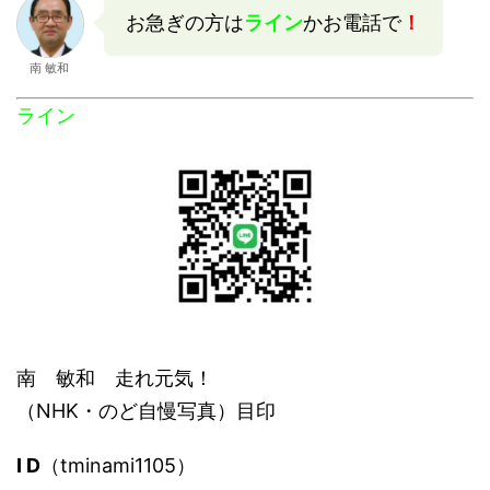
お急ぎの方は
ライン
かお電話で
！
南 敏和
ライン
南 敏和 走れ元気！
（NHK・のど自慢写真）目印
I D
（tminami1105）