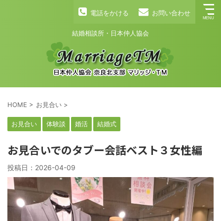
電話をかける
お問い合わせ
結婚相談所・日本仲人協会
HOME
>
お見合い
>
お見合い
体験談
婚活
結婚式
お見合いでのタブー会話ベスト３女性編
投稿日：
2026-04-09