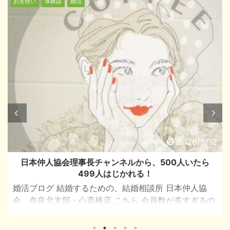
お見合い
体験談
婚活
結婚式
2026/4/9
お見合いでのタブー会話ベスト３女性編
こんにちは。 マリッジＴ・Ｍの南 敏和です。 今回は
わたしの経験談から‥ お見合いでの女性側から聞いた絶
対にやってはならないこと。 ベスト３ No.1 お見合い
会話中で なぜ今まで結婚しなかった「出来なかった」
等の質問は男性の印象を悪くしてしまう。 No.2 服